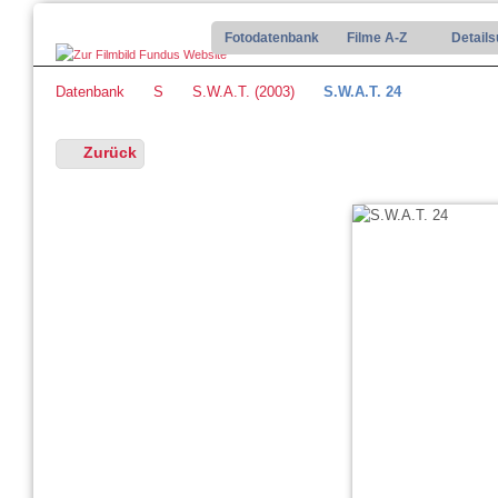
Fotodatenbank
Filme A-Z
Detail
Datenbank
S
S.W.A.T. (2003)
S.W.A.T. 24
Zurück