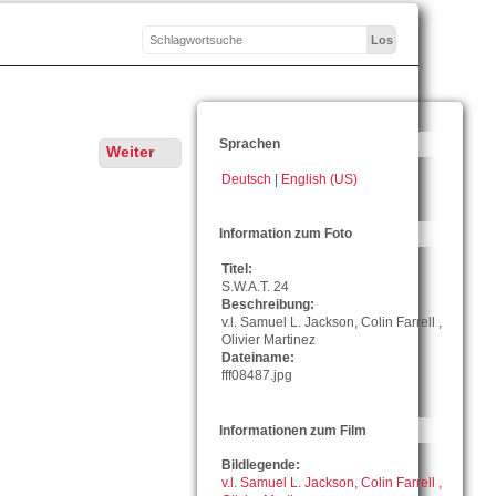
Sprachen
Weiter
Deutsch
|
English (US)
Information zum Foto
Titel:
S.W.A.T. 24
Beschreibung:
v.l. Samuel L. Jackson, Colin Farrell ,
Olivier Martinez
Dateiname:
fff08487.jpg
Informationen zum Film
Bildlegende:
v.l. Samuel L. Jackson, Colin Farrell ,