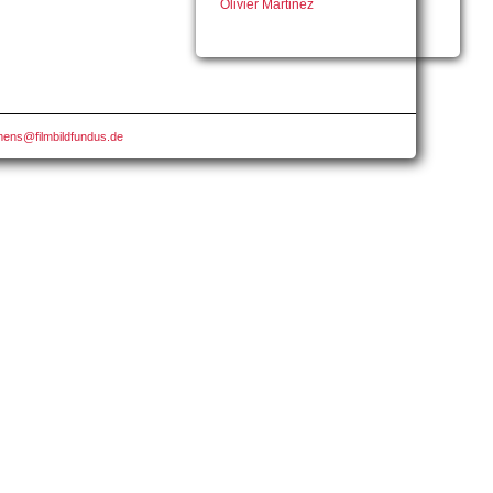
Olivier Martinez
mens@filmbildfundus.de